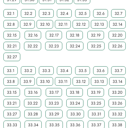
32.1
32.2
32.3
32.4
32.5
32.6
32.7
32.8
32.9
32.10
32.11
32.12
32.13
32.14
32.15
32.16
32.17
32.18
32.19
32.20
32.21
32.22
32.23
32.24
32.25
32.26
32.27
33.1
33.2
33.3
33.4
33.5
33.6
33.7
33.8
33.9
33.10
33.11
33.12
33.13
33.14
33.15
33.16
33.17
33.18
33.19
33.20
33.21
33.22
33.23
33.24
33.25
33.26
33.27
33.28
33.29
33.30
33.31
33.32
33.33
33.34
33.35
33.36
33.37
33.38