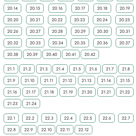
20.14
20.15
20.16
20.17
20.18
20.19
20.20
20.21
20.22
20.23
20.24
20.25
20.26
20.27
20.28
20.29
20.30
20.31
20.32
20.33
20.34
20.35
20.36
20.37
20.38
20.39
20.40
20.41
20.42
21.1
21.2
21.3
21.4
21.5
21.6
21.7
21.8
21.9
21.10
21.11
21.12
21.13
21.14
21.15
21.16
21.17
21.18
21.19
21.20
21.21
21.22
21.23
21.24
22.1
22.2
22.3
22.4
22.5
22.6
22.7
22.8
22.9
22.10
22.11
22.12