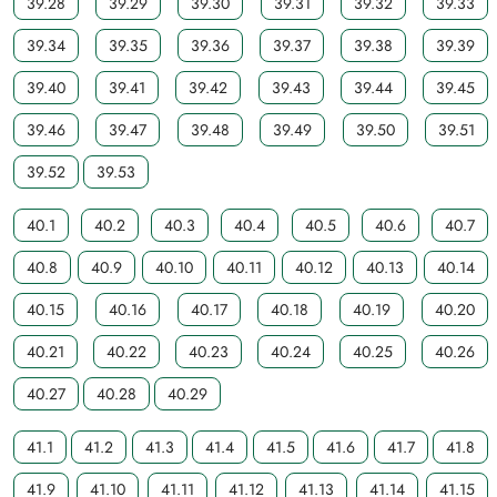
39.28
39.29
39.30
39.31
39.32
39.33
39.34
39.35
39.36
39.37
39.38
39.39
39.40
39.41
39.42
39.43
39.44
39.45
39.46
39.47
39.48
39.49
39.50
39.51
39.52
39.53
40.1
40.2
40.3
40.4
40.5
40.6
40.7
40.8
40.9
40.10
40.11
40.12
40.13
40.14
40.15
40.16
40.17
40.18
40.19
40.20
40.21
40.22
40.23
40.24
40.25
40.26
40.27
40.28
40.29
41.1
41.2
41.3
41.4
41.5
41.6
41.7
41.8
41.9
41.10
41.11
41.12
41.13
41.14
41.15