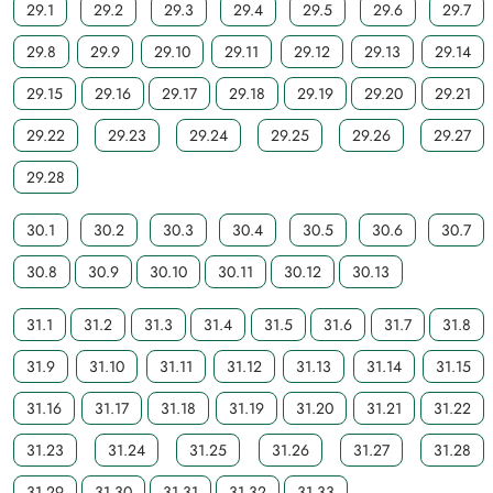
29.1
29.2
29.3
29.4
29.5
29.6
29.7
29.8
29.9
29.10
29.11
29.12
29.13
29.14
29.15
29.16
29.17
29.18
29.19
29.20
29.21
29.22
29.23
29.24
29.25
29.26
29.27
29.28
30.1
30.2
30.3
30.4
30.5
30.6
30.7
30.8
30.9
30.10
30.11
30.12
30.13
31.1
31.2
31.3
31.4
31.5
31.6
31.7
31.8
31.9
31.10
31.11
31.12
31.13
31.14
31.15
31.16
31.17
31.18
31.19
31.20
31.21
31.22
31.23
31.24
31.25
31.26
31.27
31.28
31.29
31.30
31.31
31.32
31.33