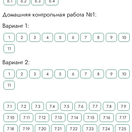
6.1
6.2
6.3
6.4
Домашняя контрольная работа №1:
Вариант 1:
1
2
3
4
5
6
7
8
9
10
11
Вариант 2:
1
2
3
4
5
6
7
8
9
10
11
7.1
7.2
7.3
7.4
7.5
7.6
7.7
7.8
7.9
7.10
7.11
7.12
7.13
7.14
7.15
7.16
7.17
7.18
7.19
7.20
7.21
7.22
7.23
7.24
7.25