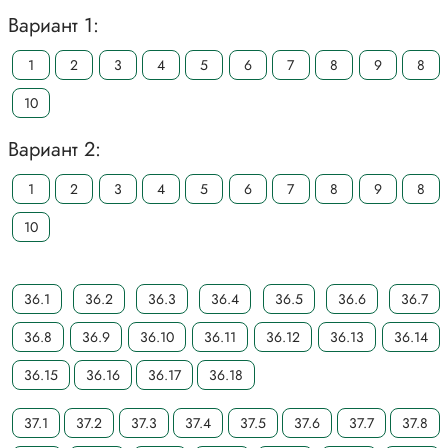
Вариант 1:
1
2
3
4
5
6
7
8
9
8
10
Вариант 2:
1
2
3
4
5
6
7
8
9
8
10
36.1
36.2
36.3
36.4
36.5
36.6
36.7
36.8
36.9
36.10
36.11
36.12
36.13
36.14
36.15
36.16
36.17
36.18
37.1
37.2
37.3
37.4
37.5
37.6
37.7
37.8