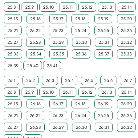
25.8
25.9
25.10
25.11
25.12
25.13
25.14
25.15
25.16
25.17
25.18
25.19
25.20
25.21
25.22
25.23
25.24
25.25
25.26
25.27
25.28
25.29
25.30
25.31
25.32
25.33
25.34
25.35
25.36
25.37
25.38
25.39
25.40
25.41
26.1
26.2
26.3
26.4
26.5
26.6
26.7
26.8
26.9
26.10
26.11
26.12
26.13
26.14
26.15
26.16
26.17
26.18
26.19
26.20
26.21
26.22
26.23
26.24
26.25
26.26
26.27
26.28
26.29
26.30
26.31
26.32