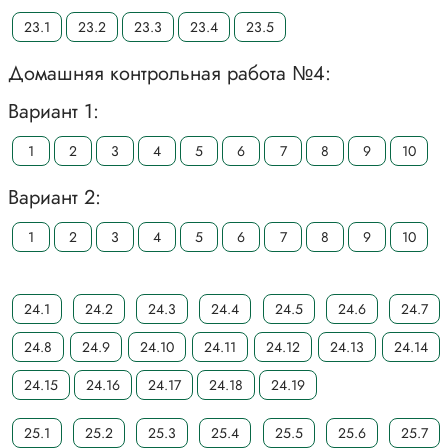
23.1
23.2
23.3
23.4
23.5
Домашняя контрольная работа №4:
Вариант 1:
1
2
3
4
5
6
7
8
9
10
Вариант 2:
1
2
3
4
5
6
7
8
9
10
24.1
24.2
24.3
24.4
24.5
24.6
24.7
24.8
24.9
24.10
24.11
24.12
24.13
24.14
24.15
24.16
24.17
24.18
24.19
25.1
25.2
25.3
25.4
25.5
25.6
25.7