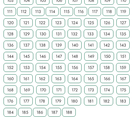
103
104
105
106
107
108
109
110
111
112
113
114
115
116
117
118
119
120
121
122
123
124
125
126
127
128
129
130
131
132
133
134
135
136
137
138
139
140
141
142
143
144
145
146
147
148
149
150
151
152
153
154
155
156
157
158
159
160
161
162
163
164
165
166
167
168
169
170
171
172
173
174
175
176
177
178
179
180
181
182
183
184
185
186
187
188