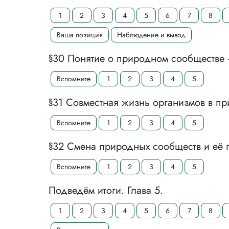
1
2
3
4
5
6
7
8
Ваша позиция
Наблюдение и вывод
§30 Понятие о природном сообществе 
Вспомните
1
2
3
4
5
§31 Совместная жизнь организмов в п
Вспомните
1
2
3
4
5
§32 Смена природных сообществ и её
Вспомните
1
2
3
4
5
Подведём итоги. Глава 5.
1
2
3
4
5
6
7
8