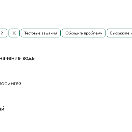
9
10
Тестовые задания
Обсудите проблему
Выскажите 
значение воды
тосинтез
ий