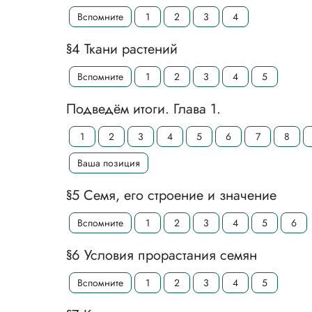
Вспомните
1
2
3
4
§4 Ткани растений
Вспомните
1
2
3
4
5
Подведём итоги. Глава 1.
1
2
3
4
5
6
7
8
Ваша позиция
§5 Семя, его строение и значение
Вспомните
1
2
3
4
5
6
§6 Условия прорастания семян
Вспомните
1
2
3
4
5