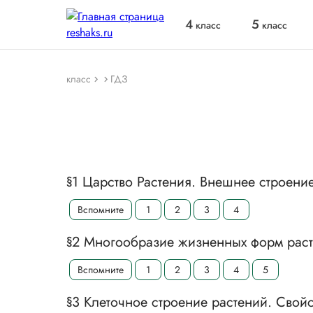
4
5
класс
класс
класс
ГДЗ
§1 Царство Растения. Внешнее строение
Вспомните
1
2
3
4
§2 Многообразие жизненных форм раст
Вспомните
1
2
3
4
5
§3 Клеточное строение растений. Свойс