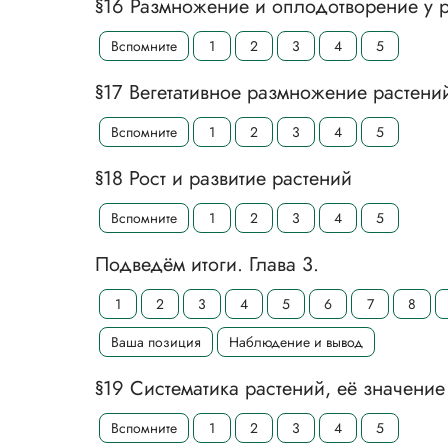
§16 Размножение и оплодотворение у 
Вспомните
1
2
3
4
5
§17 Вегетативное размножение растени
Вспомните
1
2
3
4
5
§18 Рост и развитие растений
Вспомните
1
2
3
4
5
Подведём итоги. Глава 3.
1
2
3
4
5
6
7
8
Ваша позиция
Наблюдение и вывод
§19 Систематика растений, её значение
Вспомните
1
2
3
4
5