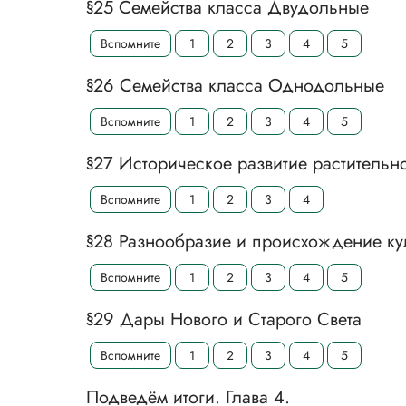
§25 Семейства класса Двудольные
Вспомните
1
2
3
4
5
§26 Семейства класса Однодольные
Вспомните
1
2
3
4
5
§27 Историческое развитие растительн
Вспомните
1
2
3
4
§28 Разнообразие и происхождение ку
Вспомните
1
2
3
4
5
§29 Дары Нового и Старого Света
Вспомните
1
2
3
4
5
Подведём итоги. Глава 4.