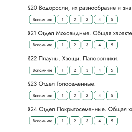
§20 Водоросли, их разнообразие и зн
Вспомните
1
2
3
4
5
§21 Отдел Моховидные. Общая характе
Вспомните
1
2
3
4
5
§22 Плауны. Хвощи. Папоротники.
Вспомните
1
2
3
4
5
§23 Отдел Голосеменные.
Вспомните
1
2
3
4
5
§24 Отдел Покрытосеменные. Общая ха
Вспомните
1
2
3
4
5