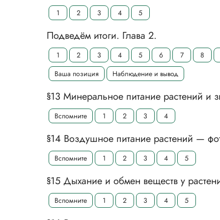
1
2
3
4
5
Подведём итоги. Глава 2.
1
2
3
4
5
6
7
8
Ваша позиция
Наблюдение и вывод
§13 Минеральное питание растений и 
Вспомните
1
2
3
4
§14 Воздушное питание растений — фо
Вспомните
1
2
3
4
5
§15 Дыхание и обмен веществ у растен
Вспомните
1
2
3
4
5