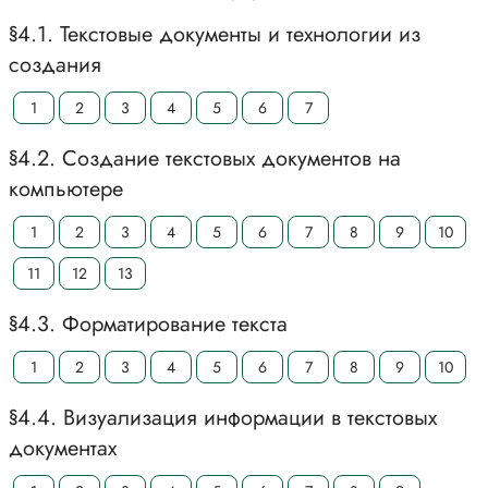
§4.1. Текстовые документы и технологии из
создания
1
2
3
4
5
6
7
§4.2. Создание текстовых документов на
компьютере
1
2
3
4
5
6
7
8
9
10
11
12
13
§4.3. Форматирование текста
1
2
3
4
5
6
7
8
9
10
§4.4. Визуализация информации в текстовых
документах