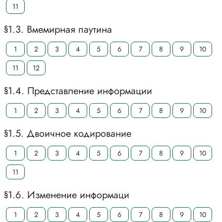
11
§1.3. Вмемирная паутина
1
2
3
4
5
6
7
8
9
10
11
12
§1.4. Представление информации
1
2
3
4
5
6
7
8
9
10
§1.5. Двоичное кодирование
1
2
3
4
5
6
7
8
9
10
11
§1.6. Изменение информаци
1
2
3
4
5
6
7
8
9
10