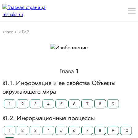
класс
ГДЗ
Глава 1
§1.1. Информация и ее свойства Объекты
окружающего мира
1
2
3
4
5
6
7
8
9
§1.2. Информационные процессы
1
2
3
4
5
6
7
8
9
10