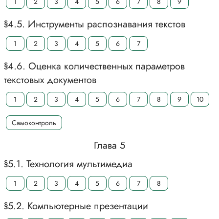
1
2
3
4
5
6
7
8
9
§4.5. Инструменты распознавания текстов
1
2
3
4
5
6
7
§4.6. Оценка количественных параметров
текстовых документов
1
2
3
4
5
6
7
8
9
10
Самоконтроль
Глава 5
§5.1. Технология мультимедиа
1
2
3
4
5
6
7
8
§5.2. Компьютерные презентации