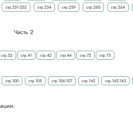
стр.251-252
стр.254
стр.259
стр.260
стр.264
Часть 2
стр.32
стр.41
стр.42
стр.44
стр.72
стр.73
стр.100
стр.105
стр.106-107
стр.142
стр.142-143
ации.