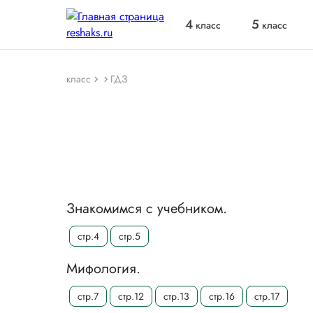
4
5
класс
класс
класс
ГДЗ
Знакомимся с учебником.
стр.4
стр.5
Мифология.
стр.7
стр.12
стр.13
стр.16
стр.17