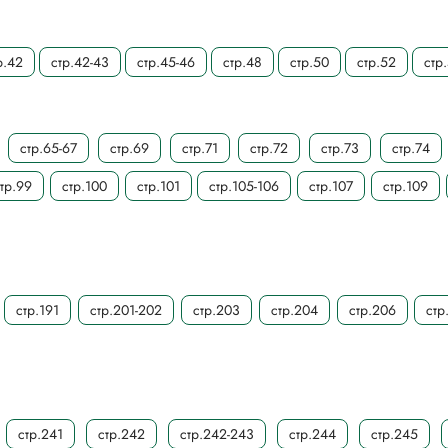
р.42
стр.42-43
стр.45-46
стр.48
стр.50
стр.52
стр
стр.65-67
стр.69
стр.71
стр.72
стр.73
стр.74
тр.99
стр.100
стр.101
стр.105-106
стр.107
стр.109
стр.191
стр.201-202
стр.203
стр.204
стр.206
стр
стр.241
стр.242
стр.242-243
стр.244
стр.245