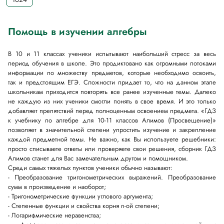
Помощь в изучении алгебры
В 10 и 11 классах ученики испытывают наибольший стресс за весь
период обучения в школе. Это продиктовано как огромными потоками
информации по множеству предметов, которые необходимо освоить,
так и предстоящим ЕГЭ. Сложности придает то, что на данном этапе
школьникам приходится повторять все ранее изученные темы. Далеко
не каждую из них ученики смогли понять в свое время. И это только
добавляет препятствий перед полноценным освоением предмета. «ГДЗ
к учебнику по алгебре для 10-11 классов Алимов (Просвещение)»
позволяет в значительной степени упростить изучение и закрепление
каждой предметной темы. Не важно, как Вы используете решебники:
просто списываете ответы или проверяете свои решения, сборник ГДЗ
Алимов станет для Вас замечательным другом и помощником.
Среди самых тяжелых пунктов ученики обычно называют:
- Преобразование тригонометрических выражений. Преобразование
сумм в произведение и наоборот;
- Тригонометрические функции углового аргумента;
- Степенные функции и свойства корня n-ой степени;
- Логарифмические неравенства;