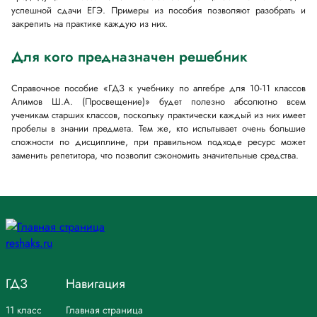
успешной сдачи ЕГЭ. Примеры из пособия позволяют разобрать и
закрепить на практике каждую из них.
Для кого предназначен решебник
Справочное пособие «ГДЗ к учебнику по алгебре для 10-11 классов
Алимов Ш.А. (Просвещение)» будет полезно абсолютно всем
ученикам старших классов, поскольку практически каждый из них имеет
пробелы в знании предмета. Тем же, кто испытывает очень большие
сложности по дисциплине, при правильном подходе ресурс может
заменить репетитора, что позволит сэкономить значительные средства.
ГДЗ
Навигация
11 класс
Главная страница