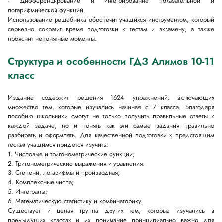
- Дифференцирование и интегрирование показательной и
логарифмической функций.
Использование решебника обеспечит учащихся инструментом, который
серьезно сократит время подготовки к тестам и экзамену, а также
прояснит непонятные моменты.
Структура и особенности ГДЗ Алимов 10-11
класс
Издание содержит решения 1624 упражнений, включающих
множество тем, которые изучались начиная с 7 класса. Благодаря
пособию школьники смогут не только получить правильные ответы к
каждой задаче, но и понять как эти самые задания правильно
разбирать и оформлять. Для качественной подготовки к предстоящим
тестам учащимся придется изучить:
1. Числовые и тригонометрические функции;
2. Тригонометрические выражения и уравнения;
3. Степени, логарифмы и производная;
4. Комплексные числа;
5. Интегралы;
6. Математическую статистику и комбинаторику.
Существует и целая группа других тем, которые изучались в
предыдущих классах и их понимание принципиально важно для